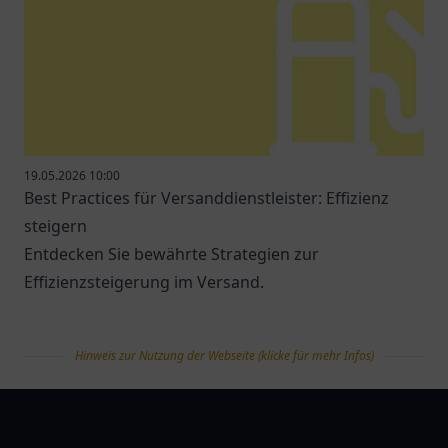
19.05.2026 10:00
Best Practices für Versanddienstleister: Effizienz
steigern
Entdecken Sie bewährte Strategien zur
Effizienzsteigerung im Versand.
Hinweis zur Nutzung der Webseite (klicke für mehr Infos)
tanklist