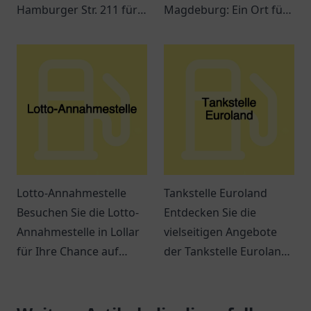
Hamburger Str. 211 für
Magdeburg: Ein Ort für
Kraftstoff, Snacks und
Tankmöglichkeiten,
verschiedene
Snacks und freundlichen
Dienstleistungen
Service an der
während Ihrer Reise.
Jerichower Str. 24.
Lotto-Annahmestelle
Tankstelle Euroland
Besuchen Sie die Lotto-
Entdecken Sie die
Annahmestelle in Lollar
vielseitigen Angebote
für Ihre Chance auf
der Tankstelle Euroland
große Gewinne! Spielen
in Wuppertal – mehr als
Sie mit uns und
nur ein Ort zum Tanken!
verwirklichen Sie Ihre