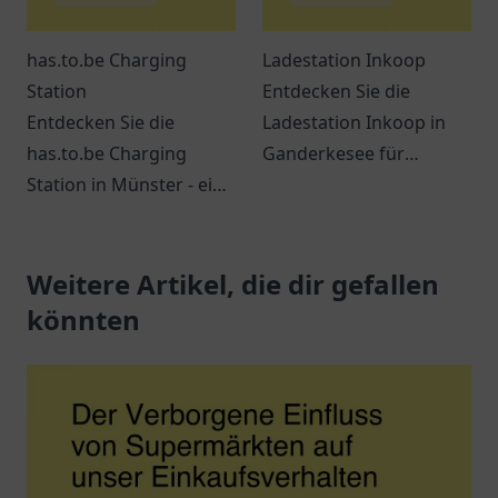
has.to.be Charging
Ladestation Inkoop
Station
Entdecken Sie die
Entdecken Sie die
Ladestation Inkoop in
has.to.be Charging
Ganderkesee für
Station in Münster - ein
Elektrofahrzeuge.
zentraler Ort für
Effiziente
umweltbewusste
Lademöglichkeiten
Autofahrer mit
Weitere Artikel, die dir gefallen
warten auf Sie.
großartigen
könnten
Lademöglichkeiten.