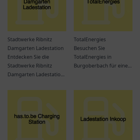
Stadtwerke Ribnitz
TotalEnergies
Damgarten Ladestation
Besuchen Sie
Entdecken Sie die
TotalEnergies in
Stadtwerke Ribnitz
Burgoberbach für eine
Damgarten Ladestation
breite Auswahl an
– eine
Treibstoffen und
benutzerfreundliche
praktischen Produkten
Ladestation für
für unterwegs.
Elektrofahrzeuge in
Ribnitz-Damgarten.