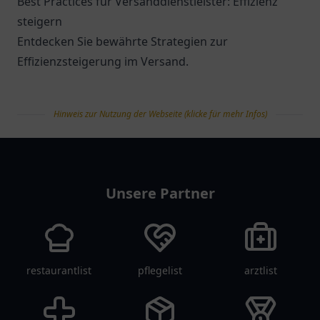
Best Practices für Versanddienstleister: Effizienz
steigern
Entdecken Sie bewährte Strategien zur
Effizienzsteigerung im Versand.
Hinweis zur Nutzung der Webseite (klicke für mehr Infos)
tanklist
Unsere Partner
restaurantlist
pflegelist
arztlist