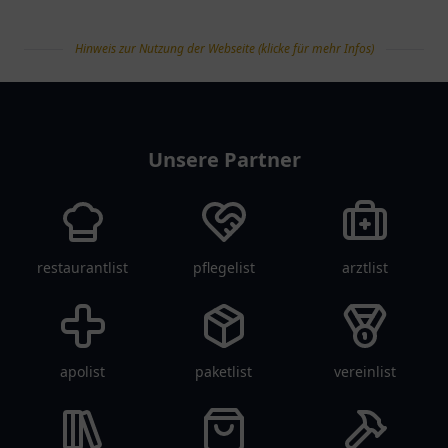
Hinweis zur Nutzung der Webseite (klicke für mehr Infos)
tanklist
Unsere Partner
restaurantlist
pflegelist
arztlist
apolist
paketlist
vereinlist