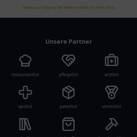
Hinweis zur Nutzung der Webseite (klicke für mehr Infos)
tanklist
Unsere Partner
restaurantlist
pflegelist
arztlist
apolist
paketlist
vereinlist