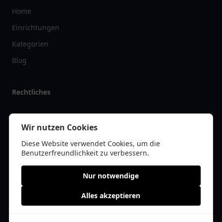
Home
Einrichtungen
Kategorien
Blog
Rechtliches
Impressum
Wir nutzen Cookies
Datenschutz
Diese Website verwendet Cookies, um die
Kontakt
Benutzerfreundlichkeit zu verbessern.
Nur notwendige
Alles akzeptieren
© 2026 tanklist.de | Alle Rechte vorbehalten | * =
Affiliate-Links /
Werbe-Links