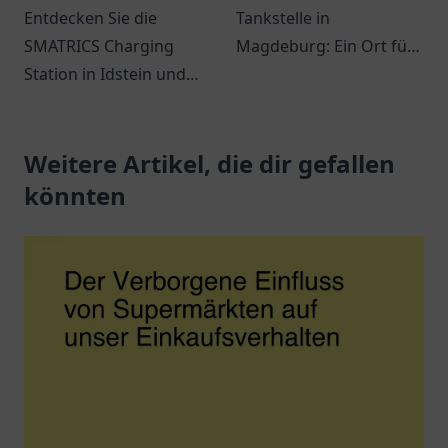
Entdecken Sie die
Tankstelle in
SMATRICS Charging
Magdeburg: Ein Ort für
Station in Idstein und
Tankmöglichkeiten,
erfahren Sie mehr über
Snacks und freundlichen
Ladeoptionen für
Service an der
Elektrofahrzeuge.
Weitere Artikel, die dir gefallen
Jerichower Str. 24.
könnten