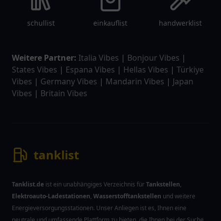
schullist
einkauflist
handwerklist
Weitere Partner:
Italia Vibes
|
Bonjour Vibes
|
States Vibes
|
Espana Vibes
|
Hellas Vibes
|
Türkiye
Vibes
|
Germany Vibes
|
Mandarin Vibes
|
Japan
Vibes
|
Britain Vibes
tanklist
Tanklist.de
ist ein unabhängiges Verzeichnis für
Tankstellen
,
Elektroauto-Ladestationen
,
Wasserstofftankstellen
und weitere
Energieversorgungsstationen. Unser Anliegen ist es, Ihnen eine
neutrale und umfassende Plattform zu bieten, die Ihnen bei der Suche