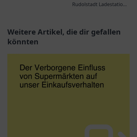
Elektrofahrzeuge.
Rudolstadt Ladestation:
Effiziente
Ihre Anlaufstelle für
Lademöglichkeiten
Elektromobilität und
warten auf Sie.
Weitere Artikel, die dir gefallen
nachhaltige
Ladeoptionen in
könnten
Rudolstadt.