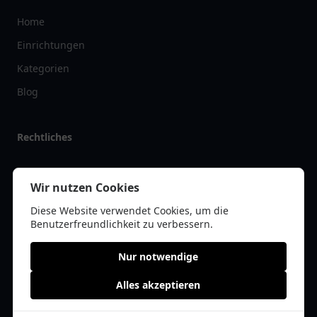
Home
Einrichtungen
Kategorien
Blog
Rechtliches
Impressum
Wir nutzen Cookies
Datenschutz
Diese Website verwendet Cookies, um die
Kontakt
Benutzerfreundlichkeit zu verbessern.
Nur notwendige
Alles akzeptieren
© 2026 tanklist.de | Alle Rechte vorbehalten | * =
Affiliate-Links /
Werbe-Links