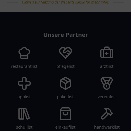
Hinweis zur Nutzung der Webseite (klicke für mehr Infos)
tanklist
Unsere Partner
restaurantlist
pflegelist
arztlist
apolist
paketlist
vereinlist
schullist
einkauflist
handwerklist