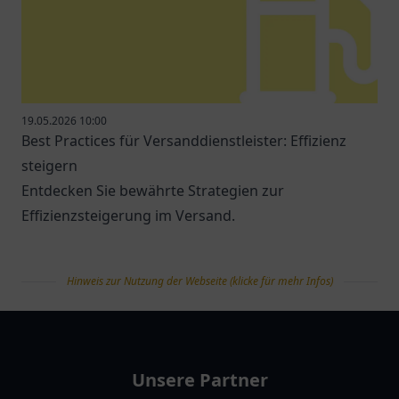
19.05.2026 10:00
Best Practices für Versanddienstleister: Effizienz
steigern
Entdecken Sie bewährte Strategien zur
Effizienzsteigerung im Versand.
Hinweis zur Nutzung der Webseite (klicke für mehr Infos)
tanklist
Unsere Partner