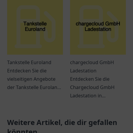
Verschnaufpausen auf
umweltbewusste
Reisen.
Autofahrer mit
großartigen
Lademöglichkeiten.
Tankstelle Euroland
chargecloud GmbH
Entdecken Sie die
Ladestation
vielseitigen Angebote
Entdecken Sie die
der Tankstelle Euroland
Chargecloud GmbH
in Wuppertal – mehr als
Ladestation in
nur ein Ort zum Tanken!
Gelsenkirchen – Ihre
komfortable Anlaufstelle
Weitere Artikel, die dir gefallen
zum Laden von
Elektroautos.
könnten