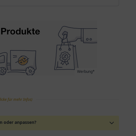
Werbung*
licke für mehr Infos)
en oder anpassen?