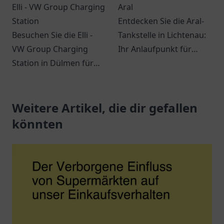
Elli - VW Group Charging
Aral
Station
Entdecken Sie die Aral-
Besuchen Sie die Elli -
Tankstelle in Lichtenau:
VW Group Charging
Ihr Anlaufpunkt für
Station in Dülmen für
Treibstoff und Snacks.
eine umweltfreundliche
Ein Ort für
Ladelösung für
Verschnaufpausen auf
Elektrofahrzeuge.
Weitere Artikel, die dir gefallen
Reisen.
könnten