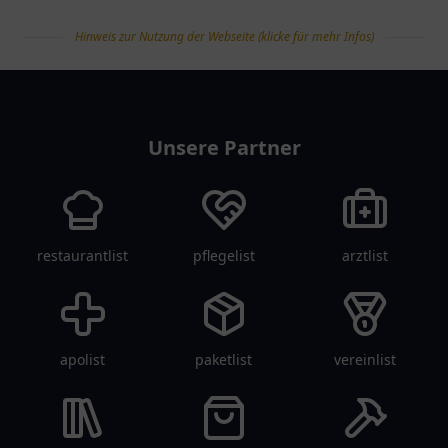
Hinweis zur Nutzung der Webseite (klicke für mehr Infos)
tanklist
Unsere Partner
restaurantlist
pflegelist
arztlist
apolist
paketlist
vereinlist