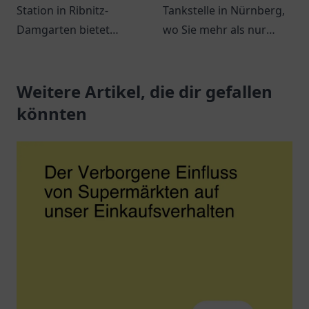
Station in Ribnitz-
Tankstelle in Nürnberg,
Damgarten bietet
wo Sie mehr als nur
moderne
tanken können. Snacks,
Lademöglichkeiten für
Getränke und bequeme
Elektroautos in einer
Weitere Artikel, die dir gefallen
Dienstleistungen
attraktiven Umgebung.
erwarten Sie.
könnten