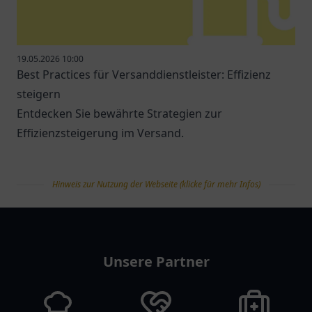
19.05.2026 10:00
Best Practices für Versanddienstleister: Effizienz
steigern
Entdecken Sie bewährte Strategien zur
Effizienzsteigerung im Versand.
Hinweis zur Nutzung der Webseite (klicke für mehr Infos)
tanklist
Unsere Partner