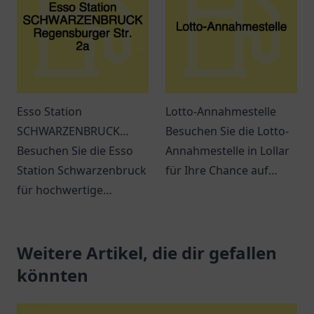
warten auf Sie.
Esso Station
Lotto-Annahmestelle
SCHWARZENBRUCK
Besuchen Sie die Lotto-
Regensburger Str. 2a
Besuchen Sie die Esso
Annahmestelle in Lollar
Station Schwarzenbruck
für Ihre Chance auf
für hochwertige
große Gewinne! Spielen
Kraftstoffe und
Sie mit uns und
erstklassigen Service.
verwirklichen Sie Ihre
Immer beste Qualität in
Weitere Artikel, die dir gefallen
Träume.
der Nähe!
könnten