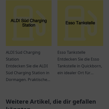
benutzerfreundliche
Dienstleistungen
Ladestation für
erwarten Sie.
Elektrofahrzeuge in
Ribnitz-Damgarten.
ALDI Süd Charging
Esso Tankstelle
Station
Entdecken Sie die Esso
Entdecken Sie die ALDI
Tankstelle in Quickborn,
Süd Charging Station in
ein idealer Ort für
Dormagen. Praktische
Tankbedarf und Snacks
Lademöglichkeiten für
auf der E45.
Elektrofahrzeuge und
Freundlicher Service
ein modernes
Weitere Artikel, die dir gefallen
erwartet Sie!
Einkaufserlebnis