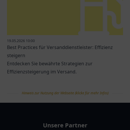
19.05.2026 10:00
Best Practices für Versanddienstleister: Effizienz
steigern
Entdecken Sie bewährte Strategien zur
Effizienzsteigerung im Versand.
Hinweis zur Nutzung der Webseite (klicke für mehr Infos)
tanklist
Unsere Partner