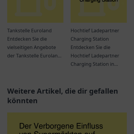
Tankstelle Euroland
Hochtief Ladepartner
Entdecken Sie die
Charging Station
vielseitigen Angebote
Entdecken Sie die
der Tankstelle Euroland
Hochtief Ladepartner
in Wuppertal – mehr als
Charging Station in
nur ein Ort zum Tanken!
Gelsenkirchen - Eine
komfortable Ladestation
Weitere Artikel, die dir gefallen
für Elektrofahrzeuge in
zentraler Lage.
könnten