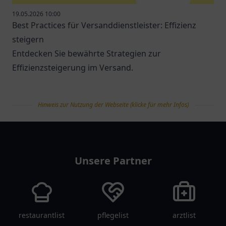
19.05.2026 10:00
Best Practices für Versanddienstleister: Effizienz
steigern
Entdecken Sie bewährte Strategien zur
Effizienzsteigerung im Versand.
Hinweis zur Nutzung der Webseite (klicke für mehr Infos)
tanklist
Unsere Partner
restaurantlist
pflegelist
arztlist