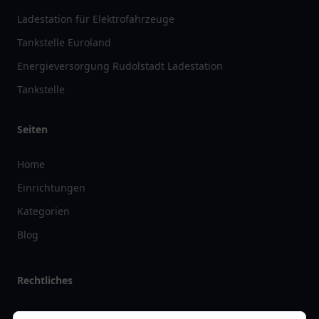
Ladestation für Elektrofahrzeuge
Tankstelle Euroland
Energieversorgung Rudolstadt Ladestation
Tankstelle
Seiten
Home
Einrichtungen
Kategorien
Blog
Rechtliches
Impressum