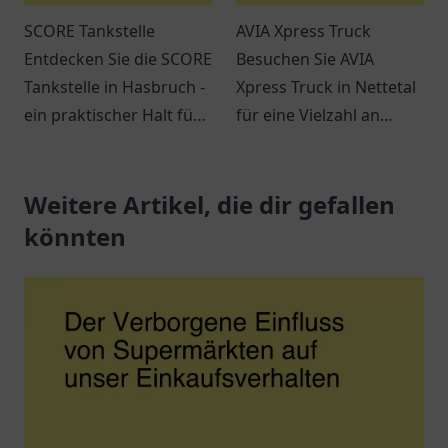
SCORE Tankstelle
AVIA Xpress Truck
Entdecken Sie die SCORE
Besuchen Sie AVIA
Tankstelle in Hasbruch -
Xpress Truck in Nettetal
ein praktischer Halt für
für eine Vielzahl an
Kraftstoffe, Snacks und
Snacks, Getränken und
freundlichen Service.
einem entspannten
Weitere Artikel, die dir gefallen
Ambiente. Ideal für
Reisende und Pendler.
könnten