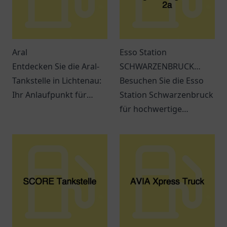
Aral
Esso Station
Entdecken Sie die Aral-
SCHWARZENBRUCK
Tankstelle in Lichtenau:
Regensburger Str. 2a
Besuchen Sie die Esso
Ihr Anlaufpunkt für
Station Schwarzenbruck
Treibstoff und Snacks.
für hochwertige
Ein Ort für
Kraftstoffe und
Verschnaufpausen auf
erstklassigen Service.
Reisen.
Immer beste Qualität in
der Nähe!