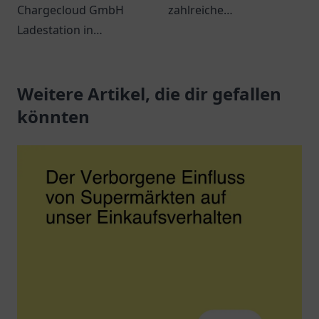
Chargecloud GmbH
zahlreiche
Ladestation in
Dienstleistungen und ist
Gelsenkirchen – Ihre
leicht erreichbar. Perfekt
komfortable Anlaufstelle
für Pendler und
zum Laden von
Weitere Artikel, die dir gefallen
Reisende.
Elektroautos.
könnten