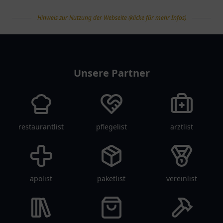
Hinweis zur Nutzung der Webseite (klicke für mehr Infos)
tanklist
Unsere Partner
restaurantlist
pflegelist
arztlist
apolist
paketlist
vereinlist