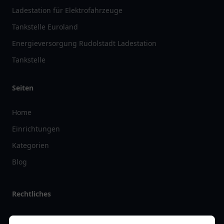
Ladestation für Elektrofahrzeuge
Tankstelle Euroland
Energieversorgung Rudolstadt Ladestation
Tankstelle
Seiten
Home
Einrichtungen
Kategorien
Blog
Rechtliches
Impressum