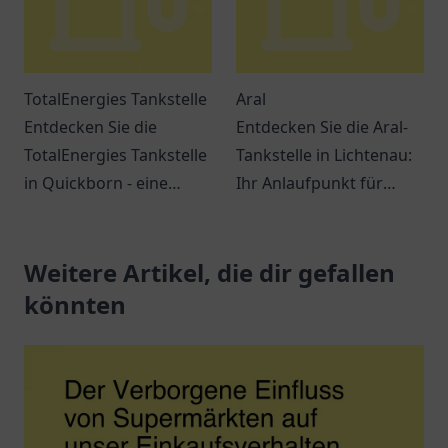
TotalEnergies Tankstelle
Aral
Entdecken Sie die
Entdecken Sie die Aral-
TotalEnergies Tankstelle
Tankstelle in Lichtenau:
in Quickborn - eine
Ihr Anlaufpunkt für
Anlaufstelle für
Treibstoff und Snacks.
Reisende und
Ein Ort für
Einheimische mit
Weitere Artikel, die dir gefallen
Verschnaufpausen auf
erstklassigem Service
Reisen.
könnten
und Erreichbarkeit.