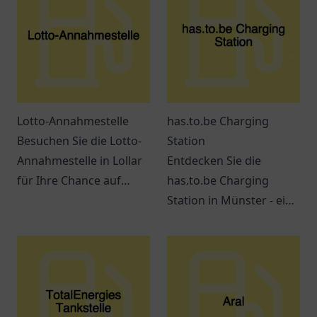
Lotto-Annahmestelle
has.to.be Charging
Besuchen Sie die Lotto-
Station
Annahmestelle in Lollar
Entdecken Sie die
für Ihre Chance auf
has.to.be Charging
große Gewinne! Spielen
Station in Münster - ein
Sie mit uns und
zentraler Ort für
verwirklichen Sie Ihre
umweltbewusste
Träume.
Autofahrer mit
großartigen
Lademöglichkeiten.