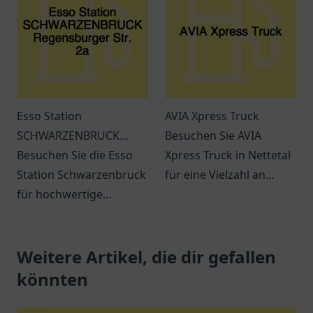
Träume.
Esso Station
AVIA Xpress Truck
SCHWARZENBRUCK
Besuchen Sie AVIA
Regensburger Str. 2a
Besuchen Sie die Esso
Xpress Truck in Nettetal
Station Schwarzenbruck
für eine Vielzahl an
für hochwertige
Snacks, Getränken und
Kraftstoffe und
einem entspannten
erstklassigen Service.
Ambiente. Ideal für
Immer beste Qualität in
Weitere Artikel, die dir gefallen
Reisende und Pendler.
der Nähe!
könnten