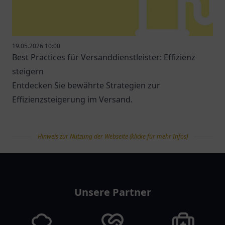
19.05.2026 10:00
Best Practices für Versanddienstleister: Effizienz
steigern
Entdecken Sie bewährte Strategien zur
Effizienzsteigerung im Versand.
Hinweis zur Nutzung der Webseite (klicke für mehr Infos)
tanklist
Unsere Partner