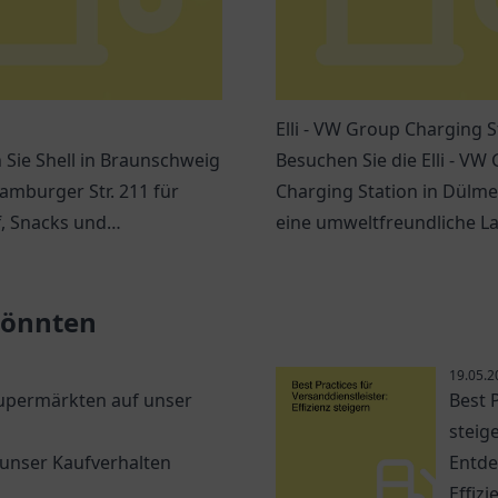
Elli - VW Group Charging S
Sie Shell in Braunschweig
Besuchen Sie die Elli - VW
amburger Str. 211 für
Charging Station in Dülme
f, Snacks und
eine umweltfreundliche L
dene Dienstleistungen
für Elektrofahrzeuge.
hrer Reise.
 könnten
19.05.2
Supermärkten auf unser
Best P
steig
 unser Kaufverhalten
Entde
Effiz