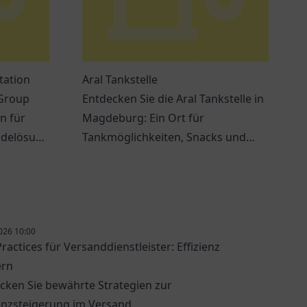
tation
Aral Tankstelle
 Group
Entdecken Sie die Aral Tankstelle in
n für
Magdeburg: Ein Ort für
adelösung
Tankmöglichkeiten, Snacks und
freundlichen Service an der
Jerichower Str. 24.
026 10:00
ractices für Versanddienstleister: Effizienz
ern
cken Sie bewährte Strategien zur
ienzsteigerung im Versand.