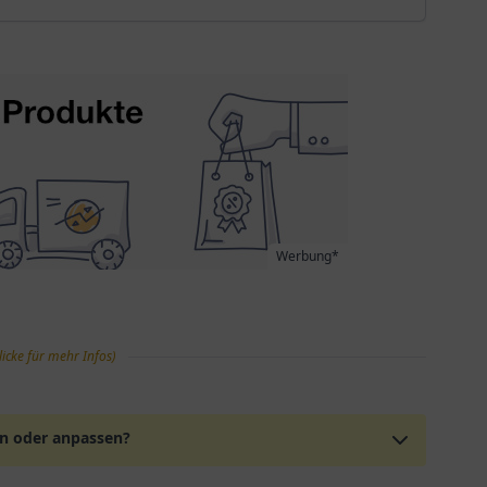
Werbung*
licke für mehr Infos)
en oder anpassen?