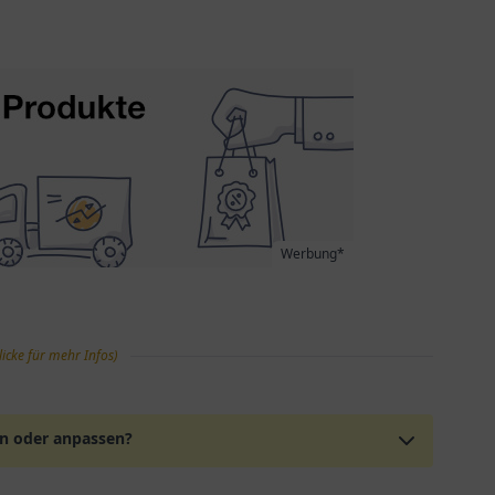
Werbung*
licke für mehr Infos)
en oder anpassen?