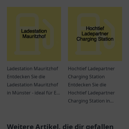
Anlaufstelle für
Treibstoff und Snacks.
Reisende und
Ein Ort für
Einheimische mit
Verschnaufpausen auf
erstklassigem Service
Reisen.
und Erreichbarkeit.
Ladestation Mauritzhof
Hochtief Ladepartner
Entdecken Sie die
Charging Station
Ladestation Mauritzhof
Entdecken Sie die
in Münster - ideal für E-
Hochtief Ladepartner
Mobilität mit
Charging Station in
Annehmlichkeiten in der
Gelsenkirchen - Eine
Umgebung!
komfortable Ladestation
Weitere Artikel, die dir gefallen
für Elektrofahrzeuge in