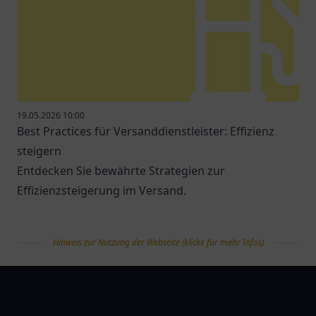
19.05.2026 10:00
Best Practices für Versanddienstleister: Effizienz
steigern
Entdecken Sie bewährte Strategien zur
Effizienzsteigerung im Versand.
Hinweis zur Nutzung der Webseite (klicke für mehr Infos)
tanklist