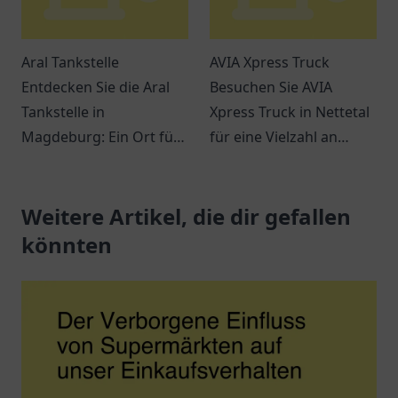
Aral Tankstelle
AVIA Xpress Truck
Entdecken Sie die Aral
Besuchen Sie AVIA
Tankstelle in
Xpress Truck in Nettetal
Magdeburg: Ein Ort für
für eine Vielzahl an
Tankmöglichkeiten,
Snacks, Getränken und
Snacks und freundlichen
einem entspannten
Service an der
Weitere Artikel, die dir gefallen
Ambiente. Ideal für
Jerichower Str. 24.
Reisende und Pendler.
könnten