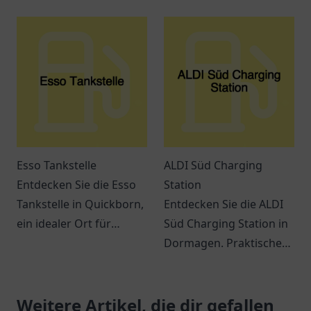
freundliches Personal
eine umweltfreundliche
und eine ideale Lage für
Ladelösung für
Reisende.
Elektrofahrzeuge.
Esso Tankstelle
ALDI Süd Charging
Entdecken Sie die Esso
Station
Tankstelle in Quickborn,
Entdecken Sie die ALDI
ein idealer Ort für
Süd Charging Station in
Tankbedarf und Snacks
Dormagen. Praktische
auf der E45.
Lademöglichkeiten für
Freundlicher Service
Elektrofahrzeuge und
erwartet Sie!
Weitere Artikel, die dir gefallen
ein modernes