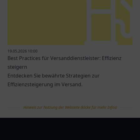
19.05.2026 10:00
Best Practices für Versanddienstleister: Effizienz
steigern
Entdecken Sie bewährte Strategien zur
Effizienzsteigerung im Versand.
Hinweis zur Nutzung der Webseite (klicke für mehr Infos)
tanklist