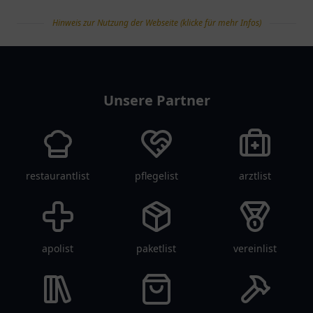
Hinweis zur Nutzung der Webseite (klicke für mehr Infos)
tanklist
Unsere Partner
restaurantlist
pflegelist
arztlist
apolist
paketlist
vereinlist