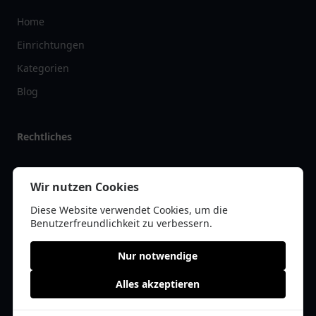
Home
Einrichtungen
Kategorien
Blog
Rechtliches
Impressum
Wir nutzen Cookies
Datenschutz
Diese Website verwendet Cookies, um die
Kontakt
Benutzerfreundlichkeit zu verbessern.
Nur notwendige
Alles akzeptieren
© 2026 tanklist.de | Alle Rechte vorbehalten | * =
Affiliate-Links /
Werbe-Links