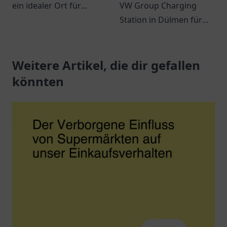
ein idealer Ort für
VW Group Charging
Tankbedarf und Snacks
Station in Dülmen für
auf der E45.
eine umweltfreundliche
Freundlicher Service
Ladelösung für
erwartet Sie!
Weitere Artikel, die dir gefallen
Elektrofahrzeuge.
könnten