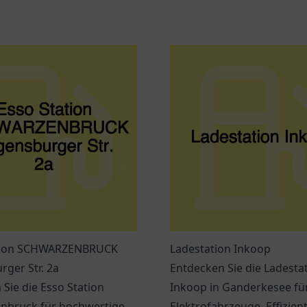
ation SCHWARZENBRUCK
Ladestation Inkoop
ger Str. 2a
Entdecken Sie die Ladesta
Sie die Esso Station
Inkoop in Ganderkesee fü
nbruck für hochwertige
Elektrofahrzeuge. Effizien