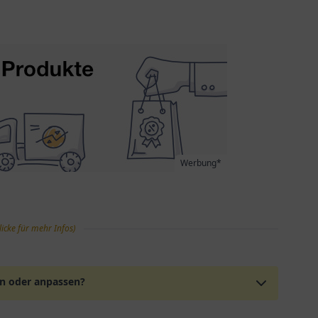
Werbung*
licke für mehr Infos)
en oder anpassen?