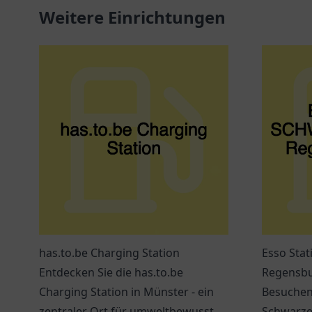
Weitere Einrichtungen
has.to.be Charging Station
Esso St
Entdecken Sie die has.to.be
Regensbur
Charging Station in Münster - ein
Besuchen 
zentraler Ort für umweltbewusste
Schwarze