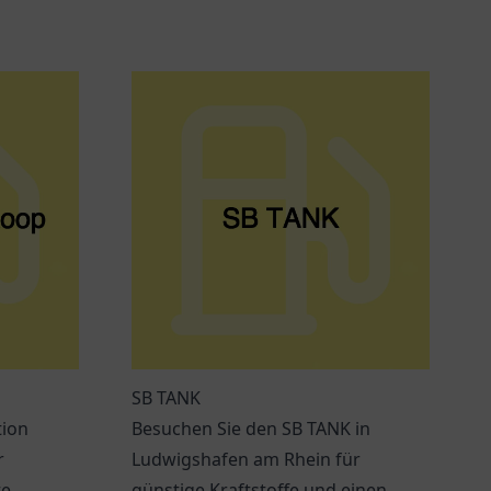
SB TANK
tion
Besuchen Sie den SB TANK in
r
Ludwigshafen am Rhein für
te
günstige Kraftstoffe und einen