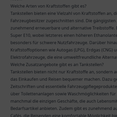
Welche Arten von Kraftstoffen gibt es?
Tankstellen bieten eine Vielzahl von Kraftstoffen an, 
Fahrzeugbesitzer zugeschnitten sind. Die gängigsten 
zunehmend erneuerbare und alternative Treibstoffe. 
Super E10, wobei letzteres einen höheren Ethanolanteil 
besonders für schwere Nutzfahrzeuge. Darüber hinaus 
Kraftstoffoptionen wie Autogas (LPG), Erdgas (CNG) u
Elektrofahrzeuge, die eine umweltfreundliche Alternat
Welche Zusatzangebote gibt es an Tankstellen?
Tankstellen bieten nicht nur Kraftstoffe an, sondern a
das Einkaufen und Reisen bequemer machen. Dazu geh
Zeitschriften und essentielle Fahrzeugpflegeprodukte
über Toilettenanlagen sowie Waschmöglichkeiten für F
manchmal die einzigen Geschäfte, die auch Lebensmitt
Bedarfsartikel anbieten. Zudem gibt es zunehmend a
Cafés, die Reisenden eine komfortable Möglichkeit b