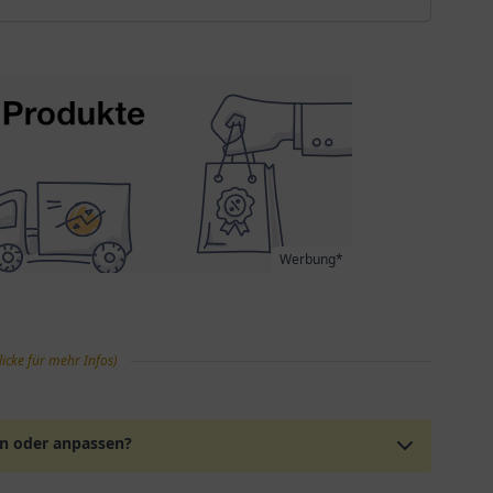
Werbung*
licke für mehr Infos)
en oder anpassen?