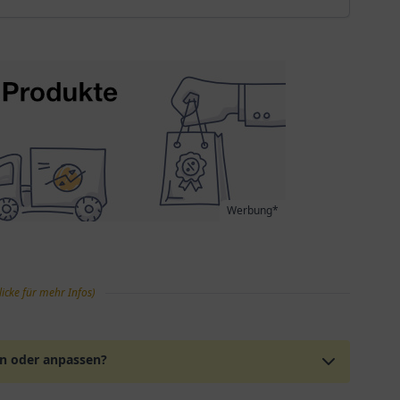
Werbung*
licke für mehr Infos)
en oder anpassen?