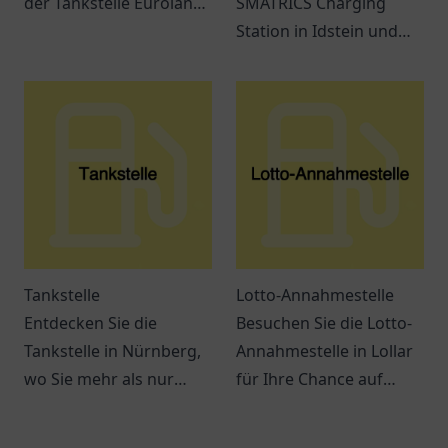
der Tankstelle Euroland
SMATRICS Charging
in Wuppertal – mehr als
Station in Idstein und
nur ein Ort zum Tanken!
erfahren Sie mehr über
Ladeoptionen für
Elektrofahrzeuge.
Tankstelle
Lotto-Annahmestelle
Entdecken Sie die
Besuchen Sie die Lotto-
Tankstelle in Nürnberg,
Annahmestelle in Lollar
wo Sie mehr als nur
für Ihre Chance auf
tanken können. Snacks,
große Gewinne! Spielen
Getränke und bequeme
Sie mit uns und