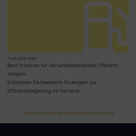
19.05.2026 10:00
Best Practices für Versanddienstleister: Effizienz
steigern
Entdecken Sie bewährte Strategien zur
Effizienzsteigerung im Versand.
Hinweis zur Nutzung der Webseite (klicke für mehr Infos)
tanklist