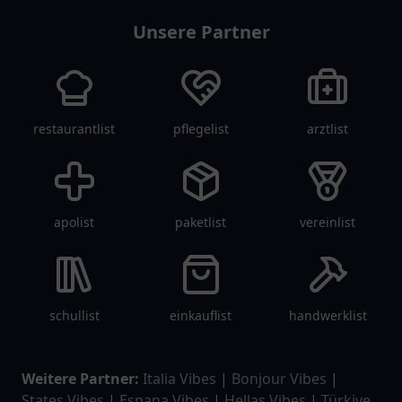
Unsere Partner
restaurantlist
pflegelist
arztlist
apolist
paketlist
vereinlist
schullist
einkauflist
handwerklist
Weitere Partner:
Italia Vibes
|
Bonjour Vibes
|
States Vibes
|
Espana Vibes
|
Hellas Vibes
|
Türkiye