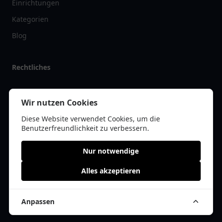
Einrichtungen
Kategorien
Blog
Rechtliches
Impressum
Wir nutzen Cookies
Datenschutz
Diese Website verwendet Cookies, um die
Kontakt
Benutzerfreundlichkeit zu verbessern.
Nur notwendige
Alles akzeptieren
© 2026 tanklist.de | Alle Rechte vorbehalten | * =
Affiliate-Links /
Werbe-Links
Anpassen
Cookie Einwilligung anpassen