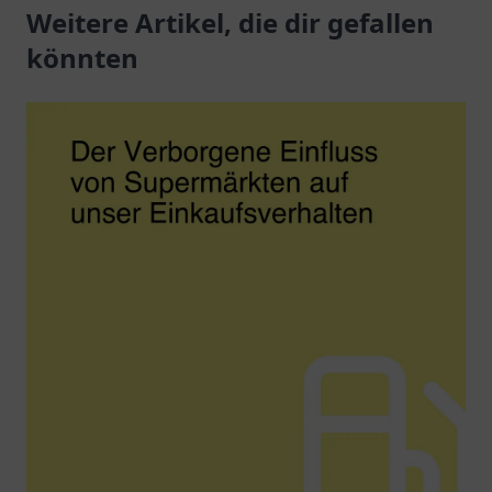
Dienstleistungen
Weitere Artikel, die dir gefallen
verwirklichen Sie Ihre
erwarten Sie.
Träume.
könnten