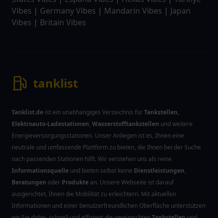
Vibes
|
Germany Vibes
|
Mandarin Vibes
|
Japan
Vibes
|
Britain Vibes
tanklist
Tanklist.de
ist ein unabhängiges Verzeichnis für
Tankstellen
,
Elektroauto-Ladestationen
,
Wasserstofftankstellen
und weitere
Energieversorgungsstationen. Unser Anliegen ist es, Ihnen eine
neutrale und umfassende Plattform zu bieten, die Ihnen bei der Suche
nach passenden Stationen hilft. Wir verstehen uns als reine
Informationsquelle
und bieten selbst keine
Dienstleistungen
,
Beratungen
oder
Produkte
an. Unsere Webseite ist darauf
ausgerichtet, Ihnen die Mobilität zu erleichtern. Mit aktuellen
Informationen und einer benutzerfreundlichen Oberfläche unterstützen
wir Sie dabei, schnell und effizient die gewünschten
Tankstellen
und