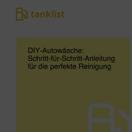
tanklist
tanklist