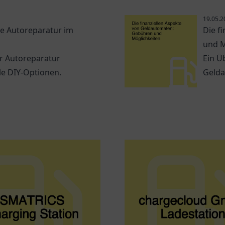
19.05.2
ie Autoreparatur im
Die f
und M
ur Autoreparatur
Ein Ü
le DIY-Optionen.
Geld