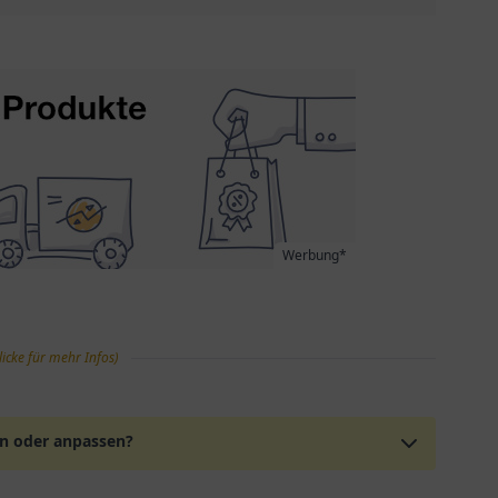
Werbung*
licke für mehr Infos)
en oder anpassen?