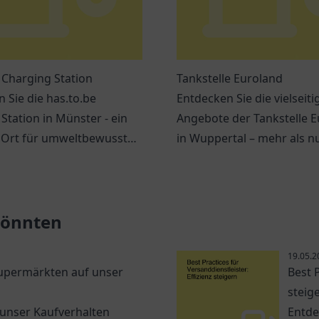
 Charging Station
Tankstelle Euroland
 Sie die has.to.be
Entdecken Sie die vielseiti
Station in Münster - ein
Angebote der Tankstelle 
r Ort für umweltbewusste
in Wuppertal – mehr als nu
er mit großartigen
zum Tanken!
ichkeiten.
 könnten
19.05.2
Supermärkten auf unser
Best P
steig
 unser Kaufverhalten
Entde