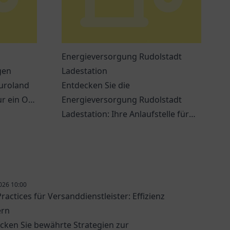
Energieversorgung Rudolstadt
gen
Ladestation
Euroland
Entdecken Sie die
r ein Ort
Energieversorgung Rudolstadt
Ladestation: Ihre Anlaufstelle für
Elektromobilität und nachhaltige
Ladeoptionen in Rudolstadt.
026 10:00
ractices für Versanddienstleister: Effizienz
ern
cken Sie bewährte Strategien zur