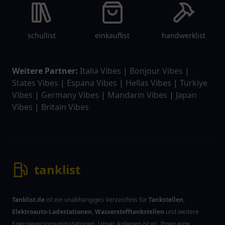
schullist
einkauflist
handwerklist
Weitere Partner:
Italia Vibes
|
Bonjour Vibes
|
States Vibes
|
Espana Vibes
|
Hellas Vibes
|
Türkiye
Vibes
|
Germany Vibes
|
Mandarin Vibes
|
Japan
Vibes
|
Britain Vibes
tanklist
Tanklist.de
ist ein unabhängiges Verzeichnis für
Tankstellen
,
Elektroauto-Ladestationen
,
Wasserstofftankstellen
und weitere
Energieversorgungsstationen. Unser Anliegen ist es, Ihnen eine