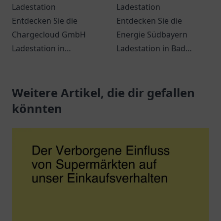
Ladestation
Ladestation
Entdecken Sie die
Entdecken Sie die
Chargecloud GmbH
Energie Südbayern
Ladestation in
Ladestation in Bad
Gelsenkirchen – Ihre
Wurzach für Ihre
komfortable Anlaufstelle
umweltfreundliche Fahrt
zum Laden von
Weitere Artikel, die dir gefallen
mit Elektrofahrzeugen.
Elektroautos.
könnten