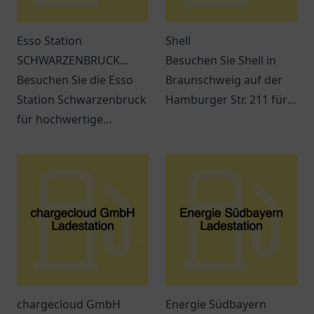
Esso Station
Shell
SCHWARZENBRUCK
Besuchen Sie Shell in
Regensburger Str. 2a
Besuchen Sie die Esso
Braunschweig auf der
Station Schwarzenbruck
Hamburger Str. 211 für
für hochwertige
Kraftstoff, Snacks und
Kraftstoffe und
verschiedene
erstklassigen Service.
Dienstleistungen
Immer beste Qualität in
während Ihrer Reise.
der Nähe!
chargecloud GmbH
Energie Südbayern