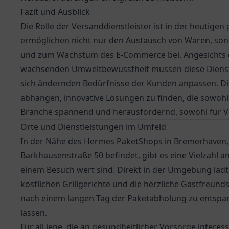
Fazit und Ausblick
Die Rolle der Versanddienstleister ist in der heutigen
ermöglichen nicht nur den Austausch von Waren, sond
und zum Wachstum des E-Commerce bei. Angesichts d
wachsenden Umweltbewusstheit müssen diese Dienstlei
sich ändernden Bedürfnisse der Kunden anpassen. Die
abhängen, innovative Lösungen zu finden, die sowohl e
Branche spannend und herausfordernd, sowohl für V
Orte und Dienstleistungen im Umfeld
In der Nähe des Hermes PaketShops in Bremerhaven, de
Barkhausenstraße 50 befindet, gibt es eine Vielzahl 
einem Besuch wert sind. Direkt in der Umgebung läd
köstlichen Grillgerichte und die herzliche Gastfreundsc
nach einem langen Tag der Paketabholung zu entspan
lassen.
Für all jene, die an gesundheitlicher Vorsorge interessi