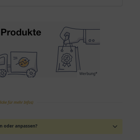
Werbung*
licke für mehr Infos)
en oder anpassen?