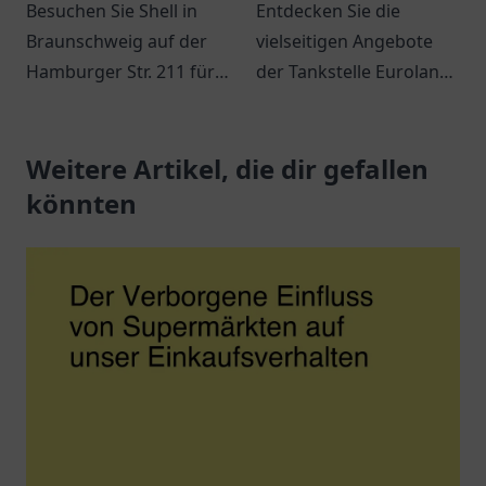
Besuchen Sie Shell in
Entdecken Sie die
Braunschweig auf der
vielseitigen Angebote
Hamburger Str. 211 für
der Tankstelle Euroland
Kraftstoff, Snacks und
in Wuppertal – mehr als
verschiedene
nur ein Ort zum Tanken!
Dienstleistungen
Weitere Artikel, die dir gefallen
während Ihrer Reise.
könnten