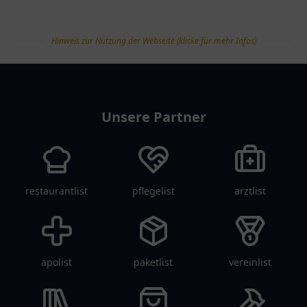
Hinweis zur Nutzung der Webseite (klicke für mehr Infos)
tanklist
Unsere Partner
restaurantlist
pflegelist
arztlist
apolist
paketlist
vereinlist