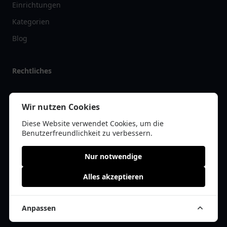
Einrichtungen
Kategorien
Blog
Rechtliches
Impressum
Wir nutzen Cookies
Datenschutz
Diese Website verwendet Cookies, um die
Kontakt
Benutzerfreundlichkeit zu verbessern.
Nur notwendige
Alles akzeptieren
© 2026 tanklist.de | Alle Rechte vorbehalten | * =
Affiliate-Links /
Werbe-Links
Anpassen
Cookie Einwilligung anpassen