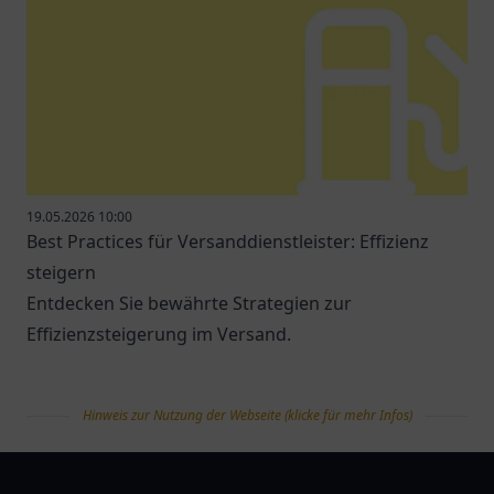
19.05.2026 10:00
Best Practices für Versanddienstleister: Effizienz
steigern
Entdecken Sie bewährte Strategien zur
Effizienzsteigerung im Versand.
Hinweis zur Nutzung der Webseite (klicke für mehr Infos)
tanklist