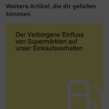
Reisende.
Weitere Artikel, die dir gefallen
Ladestation für
Elektrofahrzeuge in
könnten
Ribnitz-Damgarten.