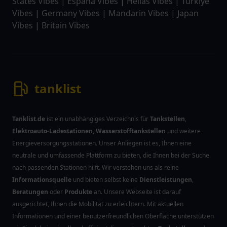
States Vibes
|
Espana Vibes
|
Hellas Vibes
|
Türkiye
Vibes
|
Germany Vibes
|
Mandarin Vibes
|
Japan
Vibes
|
Britain Vibes
tanklist
Tanklist.de
ist ein unabhängiges Verzeichnis für
Tankstellen
,
Elektroauto-Ladestationen
,
Wasserstofftankstellen
und weitere
Energieversorgungsstationen. Unser Anliegen ist es, Ihnen eine
neutrale und umfassende Plattform zu bieten, die Ihnen bei der Suche
nach passenden Stationen hilft. Wir verstehen uns als reine
Informationsquelle
und bieten selbst keine
Dienstleistungen
,
Beratungen
oder
Produkte
an. Unsere Webseite ist darauf
ausgerichtet, Ihnen die Mobilität zu erleichtern. Mit aktuellen
Informationen und einer benutzerfreundlichen Oberfläche unterstützen