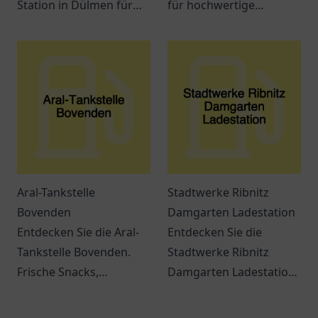
Station in Dülmen für
für hochwertige
eine umweltfreundliche
Kraftstoffe und
Ladelösung für
erstklassigen Service.
Elektrofahrzeuge.
Immer beste Qualität in
der Nähe!
Aral-Tankstelle
Stadtwerke Ribnitz
Bovenden
Damgarten Ladestation
Entdecken Sie die Aral-
Entdecken Sie die
Tankstelle Bovenden.
Stadtwerke Ribnitz
Frische Snacks,
Damgarten Ladestation
freundliches Personal
– eine
und eine ideale Lage für
benutzerfreundliche