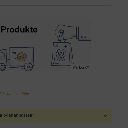
Werbung*
licke für mehr Infos)
en oder anpassen?