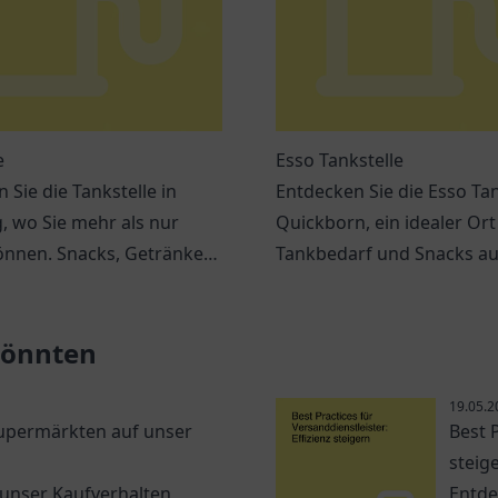
e
Esso Tankstelle
 Sie die Tankstelle in
Entdecken Sie die Esso Tan
, wo Sie mehr als nur
Quickborn, ein idealer Ort
önnen. Snacks, Getränke
Tankbedarf und Snacks auf
eme Dienstleistungen
Freundlicher Service erwar
Sie.
 könnten
19.05.2
Supermärkten auf unser
Best P
steig
 unser Kaufverhalten
Entde