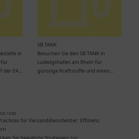
SB TANK
kstelle in
Besuchen Sie den SB TANK in
 für
Ludwigshafen am Rhein für
 der E45.
günstige Kraftstoffe und einen
tet Sie!
einladenden Service.
026 10:00
ractices für Versanddienstleister: Effizienz
ern
cken Sie bewährte Strategien zur