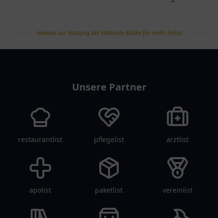
Getränken – ideal für
Dülmen. Ideal gelegen
jeden Hunger.
und benutzerfreundlich
Hinweis zur Nutzung der Webseite (klicke für mehr Infos)
für alle E-Auto-Fahrer!
tanklist
Unsere Partner
restaurantlist
pflegelist
arztlist
apolist
paketlist
vereinlist