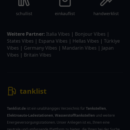
schullist
einkauflist
handwerklist
Weitere Partner:
Italia Vibes
|
Bonjour Vibes
|
States Vibes
|
Espana Vibes
|
Hellas Vibes
|
Türkiye
Vibes
|
Germany Vibes
|
Mandarin Vibes
|
Japan
Vibes
|
Britain Vibes
tanklist
Tanklist.de
ist ein unabhängiges Verzeichnis für
Tankstellen
,
Elektroauto-Ladestationen
,
Wasserstofftankstellen
und weitere
Energieversorgungsstationen. Unser Anliegen ist es, Ihnen eine
neutrale und umfassende Plattform zu bieten, die Ihnen bei der Suche