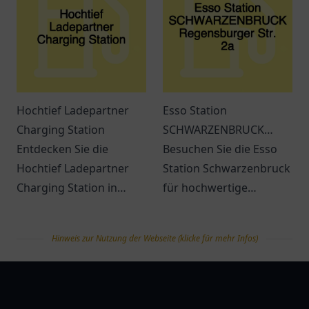
Reisen.
Hochtief Ladepartner
Esso Station
Charging Station
SCHWARZENBRUCK
Entdecken Sie die
Regensburger Str. 2a
Besuchen Sie die Esso
Hochtief Ladepartner
Station Schwarzenbruck
Charging Station in
für hochwertige
Gelsenkirchen - Eine
Kraftstoffe und
komfortable Ladestation
erstklassigen Service.
Hinweis zur Nutzung der Webseite (klicke für mehr Infos)
für Elektrofahrzeuge in
Immer beste Qualität in
zentraler Lage.
der Nähe!
tanklist