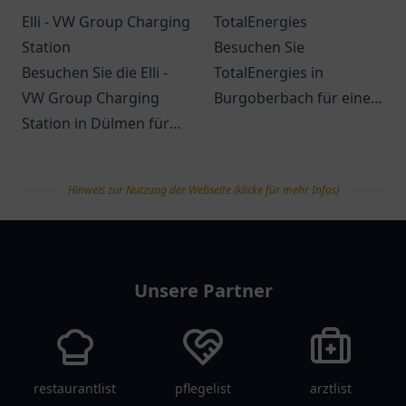
Elli - VW Group Charging
TotalEnergies
Station
Besuchen Sie
Besuchen Sie die Elli -
TotalEnergies in
VW Group Charging
Burgoberbach für eine
Station in Dülmen für
breite Auswahl an
eine umweltfreundliche
Treibstoffen und
Ladelösung für
praktischen Produkten
Hinweis zur Nutzung der Webseite (klicke für mehr Infos)
Elektrofahrzeuge.
für unterwegs.
tanklist
Unsere Partner
restaurantlist
pflegelist
arztlist