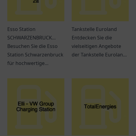
Esso Station
Tankstelle Euroland
SCHWARZENBRUCK
Entdecken Sie die
Regensburger Str. 2a
Besuchen Sie die Esso
vielseitigen Angebote
Station Schwarzenbruck
der Tankstelle Euroland
für hochwertige
in Wuppertal – mehr als
Kraftstoffe und
nur ein Ort zum Tanken!
erstklassigen Service.
Immer beste Qualität in
der Nähe!