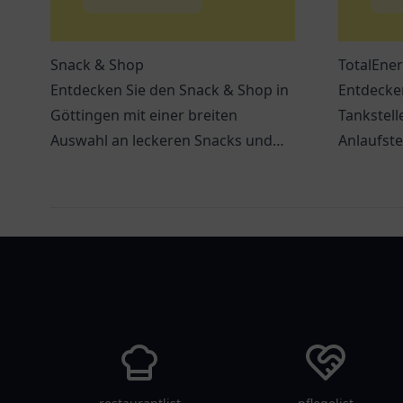
Snack & Shop
TotalEner
Entdecken Sie den Snack & Shop in
Entdecken
Göttingen mit einer breiten
Tankstell
Auswahl an leckeren Snacks und
Anlaufste
Getränken – ideal für jeden Hunger.
Einheimis
Service u
tanklist