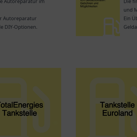
ie Autoreparatur im
Die f
und M
ur Autoreparatur
Ein Ü
le DIY-Optionen.
Geld