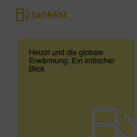
tanklist
tanklist