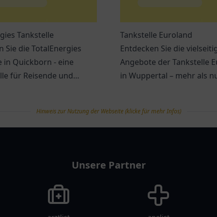
gies Tankstelle
Tankstelle Euroland
 Sie die TotalEnergies
Entdecken Sie die vielseiti
e in Quickborn - eine
Angebote der Tankstelle 
lle für Reisende und
in Wuppertal – mehr als nu
che mit erstklassigem
zum Tanken!
nd Erreichbarkeit.
Hinweis zur Nutzung der Webseite (klicke für mehr Infos)
Unsere Partner