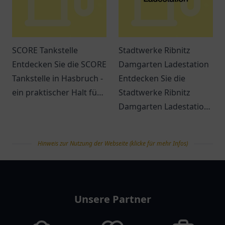
SCORE Tankstelle
Stadtwerke Ribnitz
Entdecken Sie die SCORE
Damgarten Ladestation
Tankstelle in Hasbruch -
Entdecken Sie die
ein praktischer Halt für
Stadtwerke Ribnitz
Kraftstoffe, Snacks und
Damgarten Ladestation
freundlichen Service.
– eine
benutzerfreundliche
Hinweis zur Nutzung der Webseite (klicke für mehr Infos)
Ladestation für
Elektrofahrzeuge in
tanklist
Ribnitz-Damgarten.
Unsere Partner