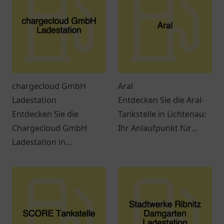
chargecloud GmbH
Aral
Ladestation
Entdecken Sie die Aral-
Entdecken Sie die
Tankstelle in Lichtenau:
Chargecloud GmbH
Ihr Anlaufpunkt für
Ladestation in
Treibstoff und Snacks.
Gelsenkirchen – Ihre
Ein Ort für
komfortable Anlaufstelle
Verschnaufpausen auf
zum Laden von
Reisen.
Elektroautos.