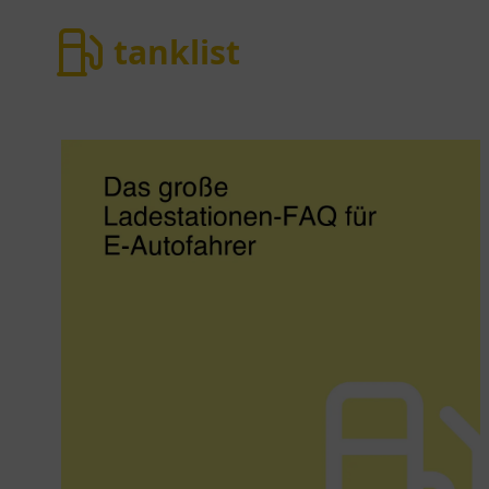
tanklist
tanklist