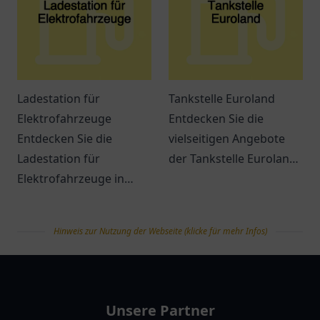
Ladestation für
Tankstelle Euroland
Elektrofahrzeuge
Entdecken Sie die
Entdecken Sie die
vielseitigen Angebote
Ladestation für
der Tankstelle Euroland
Elektrofahrzeuge in
in Wuppertal – mehr als
Dülmen. Ideal gelegen
nur ein Ort zum Tanken!
und benutzerfreundlich
Hinweis zur Nutzung der Webseite (klicke für mehr Infos)
für alle E-Auto-Fahrer!
tanklist
Unsere Partner