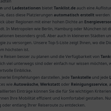
tädten
en
und
Ladestationen
bietet
Tanklist.de
auch eine Auflistu
Sie, dass diese Platzierungen
automatisch erstellt
werden u
lick über Regionen mit einer hohen Dichte an
Energieverso
adt. In Metropolen wie Berlin, Hamburg oder München ist di
ionen besonders groß. Aber auch in kleineren Städten und 
ie zu versorgen. Unsere Top-5-Liste zeigt Ihnen, wo die D
m höchsten ist.
re Reisen besser zu planen und die Verfügbarkeit von
Tank
ich viel unterwegs sind oder einfach nur wissen möchten, we
tvolle Einblicke.
einerlei Empfehlungen darstellen. Jede
Tankstelle
und jede
ices wie
Autowäsche
,
Werkstatt
oder
Reinigungsservice
, 
illierten Einträge können Sie die für Sie wichtigen Kriterie
nnen Ihre Mobilität effizient und komfortabel gestalten. N
oder entlang Ihrer Reiseroute zu entdecken.