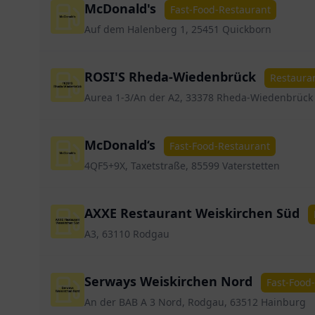
McDonald's
Fast-Food-Restaurant
Auf dem Halenberg 1, 25451 Quickborn
ROSI'S Rheda-Wiedenbrück
Restaura
Aurea 1-3/An der A2, 33378 Rheda-Wiedenbrück
McDonald‘s
Fast-Food-Restaurant
4QF5+9X, Taxetstraße, 85599 Vaterstetten
AXXE Restaurant Weiskirchen Süd
A3, 63110 Rodgau
Serways Weiskirchen Nord
Fast-Food
An der BAB A 3 Nord, Rodgau, 63512 Hainburg