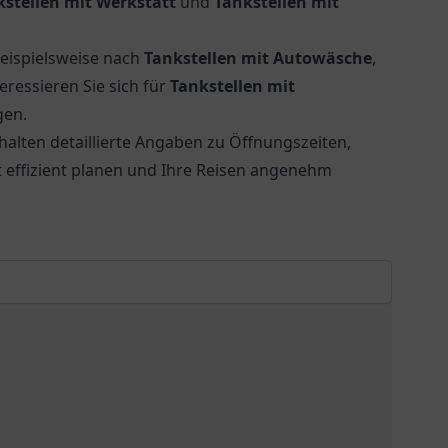
kstellen mit Werkstatt
und
Tankstellen mit
beispielsweise nach
Tankstellen mit Autowäsche
,
eressieren Sie sich für
Tankstellen mit
gen.
halten detaillierte Angaben zu Öffnungszeiten,
ät effizient planen und Ihre Reisen angenehm