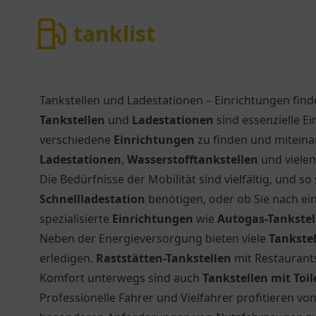
tanklist
tanklist
Tankstellen und Ladestationen – Einrichtungen fin
Tankstellen
und
Ladestationen
sind essenzielle E
verschiedene
Einrichtungen
zu finden und miteinan
Ladestationen
,
Wasserstofftankstellen
und vielen
Die Bedürfnisse der Mobilität sind vielfältig, und 
Schnellladestation
benötigen, oder ob Sie nach ei
spezialisierte
Einrichtungen
wie
Autogas-Tankstel
Neben der Energieversorgung bieten viele
Tankste
erledigen.
Raststätten-Tankstellen
mit Restauran
Komfort unterwegs sind auch
Tankstellen mit Toil
Professionelle Fahrer und Vielfahrer profitieren vo