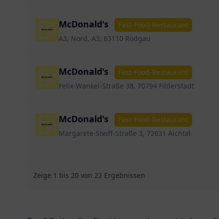
McDonald's
Fast-Food-Restaurant
A3, Nord, A3, 63110 Rodgau
McDonald's
Fast-Food-Restaurant
Felix-Wankel-Straße 38, 70794 Filderstadt
McDonald's
Fast-Food-Restaurant
Margarete-Steiff-Straße 3, 72631 Aichtal
Zeige
1
bis
20
von
22
Ergebnissen