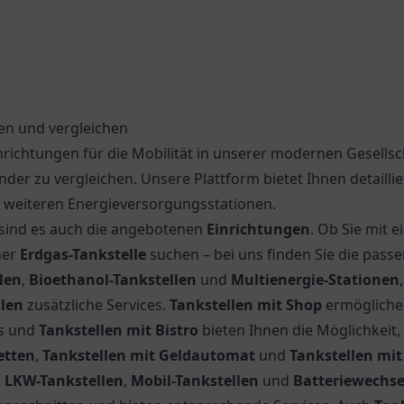
den und vergleichen
inrichtungen für die Mobilität in unserer modernen Gesellsc
der zu vergleichen. Unsere Plattform bietet Ihnen detailli
 weiteren Energieversorgungsstationen.
so sind es auch die angebotenen
Einrichtungen
. Ob Sie mit 
ner
Erdgas-Tankstelle
suchen – bei uns finden Sie die pas
len
,
Bioethanol-Tankstellen
und
Multienergie-Stationen
llen
zusätzliche Services.
Tankstellen mit Shop
ermögliche
ts und
Tankstellen mit Bistro
bieten Ihnen die Möglichkeit,
etten
,
Tankstellen mit Geldautomat
und
Tankstellen mi
n
LKW-Tankstellen
,
Mobil-Tankstellen
und
Batteriewechse