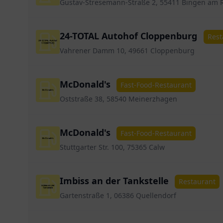
Gustav-Stresemann-Straße 2, 55411 Bingen am 
24-TOTAL Autohof Cloppenburg
Rest
Vahrener Damm 10, 49661 Cloppenburg
McDonald's
Fast-Food-Restaurant
Oststraße 38, 58540 Meinerzhagen
McDonald's
Fast-Food-Restaurant
Stuttgarter Str. 100, 75365 Calw
Imbiss an der Tankstelle
Restaurant
Gartenstraße 1, 06386 Quellendorf