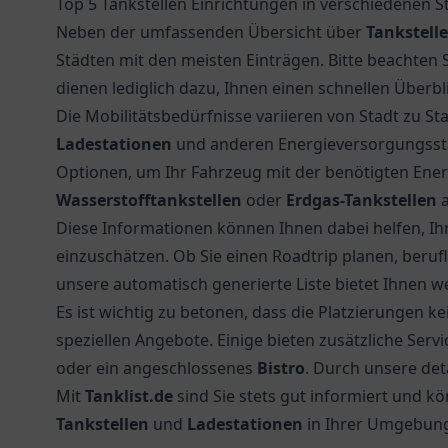
Top 5 Tankstellen Einrichtungen in verschiedenen S
Neben der umfassenden Übersicht über
Tankstell
Städten mit den meisten Einträgen. Bitte beachten 
dienen lediglich dazu, Ihnen einen schnellen Überb
Die Mobilitätsbedürfnisse variieren von Stadt zu St
Ladestationen
und anderen Energieversorgungsstat
Optionen, um Ihr Fahrzeug mit der benötigten Energ
Wasserstofftankstellen
oder
Erdgas-Tankstellen
a
Diese Informationen können Ihnen dabei helfen, Ih
einzuschätzen. Ob Sie einen Roadtrip planen, berufl
unsere automatisch generierte Liste bietet Ihnen wer
Es ist wichtig zu betonen, dass die Platzierungen k
speziellen Angebote. Einige bieten zusätzliche Serv
oder ein angeschlossenes
Bistro
. Durch unsere deta
Mit
Tanklist.de
sind Sie stets gut informiert und kö
Tankstellen
und
Ladestationen
in Ihrer Umgebung 