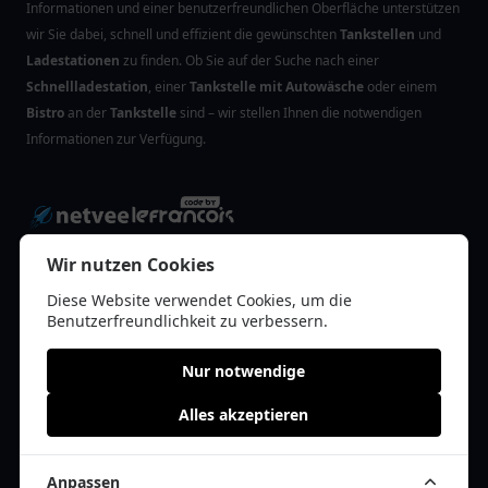
Informationen und einer benutzerfreundlichen Oberfläche unterstützen
wir Sie dabei, schnell und effizient die gewünschten
Tankstellen
und
Ladestationen
zu finden. Ob Sie auf der Suche nach einer
Schnellladestation
, einer
Tankstelle mit Autowäsche
oder einem
Bistro
an der
Tankstelle
sind – wir stellen Ihnen die notwendigen
Informationen zur Verfügung.
Wir nutzen Cookies
Diese Website verwendet Cookies, um die
Neueste Blog-Beiträge
Benutzerfreundlichkeit zu verbessern.
Tipps für die Pflege Ihrer Autopolster
Nur notwendige
Supermarkt oder Tankstelle: Wo finde ich die besten
Alles akzeptieren
Angebote?
Tankstellen für Vielfahrer: Tipps für optimale Autofpflege
Anpassen