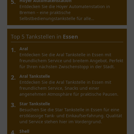
5.
Esso Station Essen Haus-Horl-Str.
Entdecken Sie die Esso Station Essen Haus-Horl-Str.
mit vielseitigem Service, leckeren Snacks und
optimaler Erreichbarkeit für einen entspannten
Stopp.
Top 5 Tankstellen in
Duisburg
1.
Aral LKW / Truck Station
Entdecken Sie die Aral LKW / Truck Station in
Duisburg - ein zentraler Anlaufpunkt für Lkw-
Fahrer mit möglichen Services und
Annehmlichkeiten.
2.
Esso Tankstelle
Entdecken Sie die Esso Tankstelle in Duisburg am
Kreuzacker für Treibstoff und Snacks für Ihre
Reise. Ideal gelegen für Reisende und Anwohner.
3.
Shell
Entdecken Sie die Shell Tankstelle in Duisburg: Ein
möglicher Ort für Kraftstoff, Snacks und eine
angenehme Atmosphäre.
4.
TotalEnergies Tankstelle