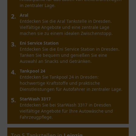
umfangreiches Angebot für Autofahrer erwarten
Sie hier.
2.
Mainova Ladestation
Entdecken Sie die Mainova Ladestation in Frankfurt
am Main für das Aufladen von Elektrofahrzeugen
und innovative Energielösungen.
3.
Shell
Entdecken Sie die Shell Tankstelle in Frankfurt am
Main – Ihr perfekter Zwischenstopp mit
vielseitigem Service und Produkten!
4.
Eni Service Station
Besuchen Sie die Eni Service Station in Frankfurt
am Main für hochwertige Kraftstoffversorgung und
ein einladendes Einkaufserlebnis.
5.
JOLT Ladestation
Entdecken Sie die JOLT Ladestation in Frankfurt am
Main - die Lösung für schnelles und nachhaltiges
Laden von Elektrofahrzeugen.
Top 5 Tankstellen in
Dresden