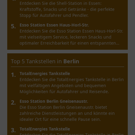
TotalEnergies Tankstelle in Duisburg: Ihr zentraler
Ort für Kraftstoffe, Snacks und mehr. Besuchen Sie
uns in der Koloniestraße 141.
5.
Direkttankstelle Tor 3
Entdecken Sie die Direkttankstelle Tor 3 in
Duisburg mit umfassendem Service und idealer
Lage für alle Verkehrsteilnehmer.
Top 5 Tankstellen in
Bremen
1.
Tankstelle am Supermarkt
Entdecken Sie die Möglichkeiten der Tankstelle am
Supermarkt in Bremen – ein praktischer Ort für
Kraftstoff und mehr.
2.
Esso Station Bremen Vegesacker Heerstrasse
Entdecken Sie die Esso Station Bremen Vegesacker
Heerstraße mit vielfältigen Services und Produkten
für Autofahrer und Reisende.
3.
OIL! Tankstelle
Entdecken Sie die OIL! Tankstelle in Bremen mit