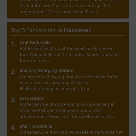
Fahrzeugpflege.
Top 5 Tankstellen in
Leipzig
1.
Aral LKW / Truck Station
Entdecken Sie die Aral LKW / Truck Station in
Leipzig, einen möglichen Anlaufpunkt für Reisende
und Berufskraftfahrer.
2.
Aral Tankstelle
Die Aral Tankstelle in Leipzig bietet nicht nur
Kraftstoffe, sondern auch eine freundliche
Atmosphäre und verschiedene Snacks für
Reisende.
3.
BAVARIA petrol
Entdecken Sie die vielseitigen Möglichkeiten bei
BAVARIA petrol in Leipzig. Freundlicher Service und
praktische Dienstleistungen erwarten Sie.
4.
LNG Tankstelle BarMalGas GmbH
Leipzig/Schkeuditz
Entdecken Sie die LNG Tankstelle BarMalGas GmbH