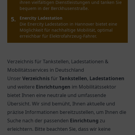
in Leipzig/Schkeuditz – eine moderne Wahl für
umweltfreundliches Tanken.
5.
Aral
Entdecken Sie Aral in Leipzig – Ihre Tankstelle für
Kraftstoffe und Snacks in zentraler Lage. Ein
angenehmer Ort für eine kleine Pause.
Verzeichnis für Tankstellen, Ladestationen &
Mobilitätsservices in Deutschland
Unser
Verzeichnis
für
Tankstellen
,
Ladestationen
und weitere
Einrichtungen
im Mobilitätssektor
bietet Ihnen eine neutrale und umfassende
Übersicht. Wir sind bemüht, Ihnen aktuelle und
präzise Informationen bereitzustellen, um Ihnen die
Suche nach der passenden
Einrichtung
zu
erleichtern. Bitte beachten Sie, dass wir keine