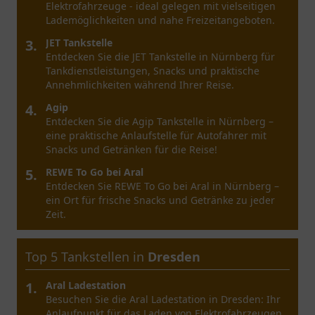
köstliche Backwaren und entspannte Stunden in
angenehmer Atmosphäre.
3.
TotalEnergies Tankstelle
Besuchen Sie die TotalEnergies Tankstelle in
Bochum für kraftvolle Erlebnisse und nützliche
Produkte für unterwegs.
4.
Aral Tankstelle
Besuchen Sie die Aral Tankstelle in Bochum für
schnellen Service und eine große Auswahl an
Produkten.
5.
Aral Tankstelle
Entdecken Sie die Aral Tankstelle Bochum mit ihren
vielfältigen Angeboten und praktischen
Dienstleistungen an der Berliner Straße.
Top 5 Tankstellen in
Frankfurt am Main
1.
SOCAR Germany
Entdecken Sie SOCAR Germany in Frankfurt am
Main. Qualität, Bequemlichkeit und ein