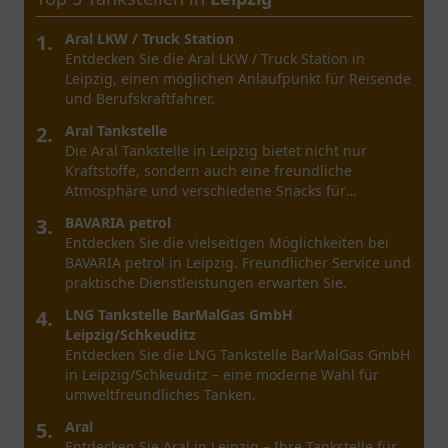
1.
Aral Ladestation
Besuchen Sie die Aral Ladestation in Dresden: Ihr
Anlaufpunkt für das Laden von Elektrofahrzeugen
in zentraler Lage.
2.
Aral
Entdecken Sie die Aral Tankstelle in Dresden.
Vielfältige Angebote und eine zentrale Lage
machen sie zu einem idealen Zwischenstopp.
3.
Eni Service Station
Entdecken Sie die Eni Service Station in Dresden.
Tanken Sie bequem und genießen Sie eine
Auswahl an Snacks und Getränken.
4.
Tankpool 24
Entdecken Sie Tankpool 24 in Dresden:
hochwertige Kraftstoffe und praktische
Dienstleistungen für Autofahrer in zentraler Lage.
5.
StarWash 3317
Entdecken Sie bei StarWash 3317 in Dresden
vielfältige Angebote für Ihre Autowäsche und