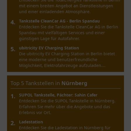
umfassendem Angebot und potenziellen Vorteilen
für Autofahrer, die auf der Suche nach günstigen
Preisen sind.
4.
Amc Oil & Gas
Erleben Sie Amc Oil & Gas in Bremen – eine
vielseitige Anlaufstelle für Energielösungen und
Produkte.
5.
Hoyer Automatenstation
Entdecken Sie die Hoyer Automatenstation in
Bremen – eine praktische
Selbstbedienungstankstelle für alle
Kraftstoffbedürfnisse.
Top 5 Tankstellen in
Bochum
1.
star Tankstelle
Entdecken Sie die star Tankstelle in Bochum.
Genießen Sie eine entspannte Atmosphäre und
vielfältige Angebote für unterwegs.
2.
Bonjour
Entdecken Sie Bonjour in Bochum - Ihr Ort für