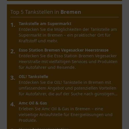
Top 5 Tankstellen in
Essen
1.
Aral
Entdecken Sie die Aral Tankstelle in Essen mit
freundlichem Service und breitem Angebot. Perfekt
für Ihren nächsten Zwischenstopp in der Stadt.
2.
Aral Tankstelle
Entdecken Sie die Aral Tankstelle in Essen mit
freundlichem Service, Snacks und einer
angenehmen Atmosphäre für praktische Pausen.
3.
Star Tankstelle
Besuchen Sie die Star Tankstelle in Essen für eine
erstklassige Tank- und Einkaufserfahrung. Qualität
und Service stehen hier im Vordergrund.
4.
Shell
Entdecken Sie die Shell-Station in Essen:
Kraftstoffe, Snacks und Getränke - die perfekte
Stopp für Autofahrer und Pendler.