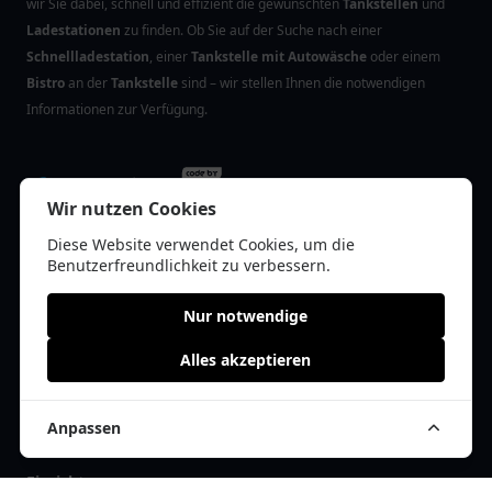
wir Sie dabei, schnell und effizient die gewünschten
Tankstellen
und
Ladestationen
zu finden. Ob Sie auf der Suche nach einer
Schnellladestation
, einer
Tankstelle mit Autowäsche
oder einem
Bistro
an der
Tankstelle
sind – wir stellen Ihnen die notwendigen
Informationen zur Verfügung.
Wir nutzen Cookies
Diese Website verwendet Cookies, um die
Benutzerfreundlichkeit zu verbessern.
Neueste Blog-Beiträge
Nur notwendige
Die Rolle von Heizöl-Anbietern in der Wärmewende
Alles akzeptieren
Die besten Raststätten Deutschlands für Reisende
Tipps für die Pflege Ihrer Autopolster
Anpassen
Einrichtungen