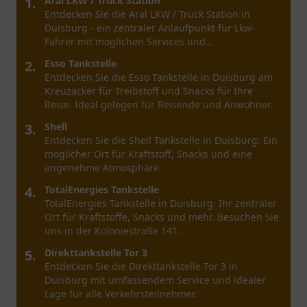
1.
Shell Select
Entdecken Sie Shell Select in Dortmund – Ihr
Anlaufpunkt für Snacks, Getränke und eine
entspannte Pause auf Ihrer Reise.
2.
BAVARIA petrol
BAVARIA petrol in Dortmund bietet hochwertigen
Service, vielfältige Angebote und eine angenehme
Atmosphäre für alle Autofahrer.
3.
Tankstelle Gerdes GmbH
Entdecken Sie die Tankstelle Gerdes GmbH in
Dortmund mit ihrem vielfältigen Angebot an
Kraftstoffen und freundlichem Service.
4.
Markant Tankstelle
Entdecken Sie die Markant Tankstelle in Dortmund,
die eine bequeme Anlaufstelle für
Tankstellenbesucher bietet. Einfach, schnell und
zentral gelegen.
5.
Shell
Shell in Dortmund bietet eine breite Auswahl an
Kraftstoffen und Snacks in der Provinzialstraße 83.
Besuchen Sie uns für freundlichen Service.