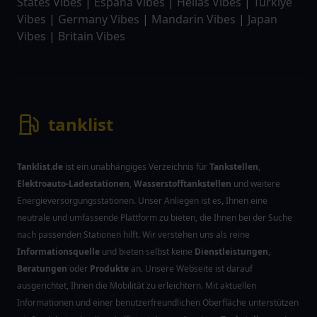
States Vibes
|
Espana Vibes
|
Hellas Vibes
|
Türkiye
Vibes
|
Germany Vibes
|
Mandarin Vibes
|
Japan
Vibes
|
Britain Vibes
tanklist
Tanklist.de
ist ein unabhängiges Verzeichnis für
Tankstellen
,
Elektroauto-Ladestationen
,
Wasserstofftankstellen
und weitere
Energieversorgungsstationen. Unser Anliegen ist es, Ihnen eine
neutrale und umfassende Plattform zu bieten, die Ihnen bei der Suche
nach passenden Stationen hilft. Wir verstehen uns als reine
Informationsquelle
und bieten selbst keine
Dienstleistungen
,
Beratungen
oder
Produkte
an. Unsere Webseite ist darauf
ausgerichtet, Ihnen die Mobilität zu erleichtern. Mit aktuellen
Informationen und einer benutzerfreundlichen Oberfläche unterstützen