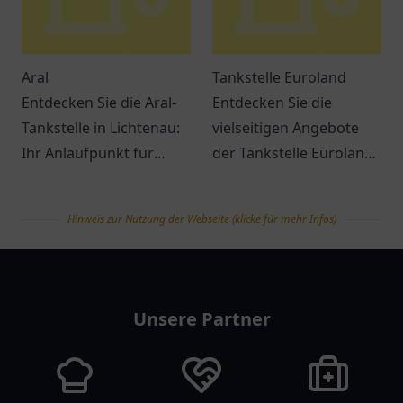
Aral
Tankstelle Euroland
Entdecken Sie die Aral-
Entdecken Sie die
Tankstelle in Lichtenau:
vielseitigen Angebote
Ihr Anlaufpunkt für
der Tankstelle Euroland
Treibstoff und Snacks.
in Wuppertal – mehr als
Ein Ort für
nur ein Ort zum Tanken!
Hinweis zur Nutzung der Webseite (klicke für mehr Infos)
Verschnaufpausen auf
Reisen.
tanklist
Unsere Partner