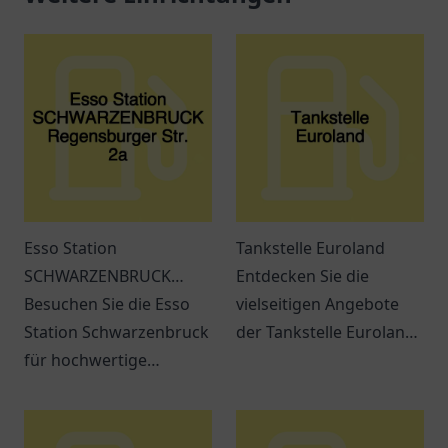
Esso Station
Tankstelle Euroland
SCHWARZENBRUCK
Entdecken Sie die
Regensburger Str. 2a
Besuchen Sie die Esso
vielseitigen Angebote
Station Schwarzenbruck
der Tankstelle Euroland
für hochwertige
in Wuppertal – mehr als
Kraftstoffe und
nur ein Ort zum Tanken!
erstklassigen Service.
Immer beste Qualität in