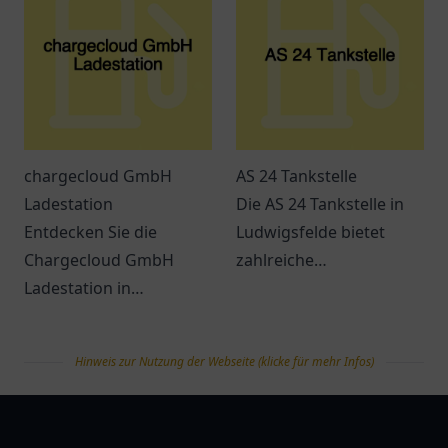
der Nähe!
chargecloud GmbH
AS 24 Tankstelle
Ladestation
Die AS 24 Tankstelle in
Entdecken Sie die
Ludwigsfelde bietet
Chargecloud GmbH
zahlreiche
Ladestation in
Dienstleistungen und ist
Gelsenkirchen – Ihre
leicht erreichbar. Perfekt
komfortable Anlaufstelle
für Pendler und
Hinweis zur Nutzung der Webseite (klicke für mehr Infos)
zum Laden von
Reisende.
Elektroautos.
tanklist