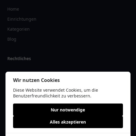
Home
Einrichtungen
Kategorien
Blog
Rechtliches
Impressum
Wir nutzen Cookies
Datenschutz
Diese Website verwendet Cookies, um die
Kontakt
Benutzerfreundlichkeit zu verbessern.
Nur notwendige
Alles akzeptieren
© 2026 tanklist.de | Alle Rechte vorbehalten | * =
Affiliate-Links /
Werbe-Links