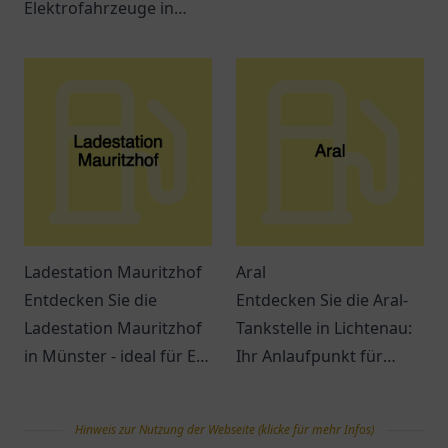
Elektrofahrzeuge in
tanken können. Snacks,
Dülmen. Ideal gelegen
Getränke und bequeme
und benutzerfreundlich
Dienstleistungen
für alle E-Auto-Fahrer!
erwarten Sie.
Ladestation Mauritzhof
Aral
Entdecken Sie die
Entdecken Sie die Aral-
Ladestation Mauritzhof
Tankstelle in Lichtenau:
in Münster - ideal für E-
Ihr Anlaufpunkt für
Mobilität mit
Treibstoff und Snacks.
Annehmlichkeiten in der
Ein Ort für
Hinweis zur Nutzung der Webseite (klicke für mehr Infos)
Umgebung!
Verschnaufpausen auf