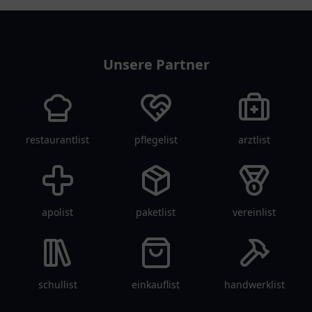
Reisen.
tanklist
Unsere Partner
restaurantlist
pflegelist
arztlist
apolist
paketlist
vereinlist
schullist
einkauflist
handwerklist