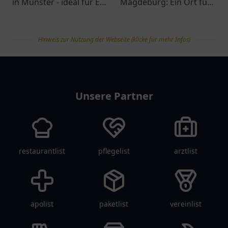
in Münster - ideal für E-
Magdeburg: Ein Ort für
Mobilität mit
Tankmöglichkeiten,
Annehmlichkeiten in der
Snacks und freundlichen
Hinweis zur Nutzung der Webseite (klicke für mehr Infos)
Umgebung!
Service an der
Jerichower Str. 24.
tanklist
Unsere Partner
restaurantlist
pflegelist
arztlist
apolist
paketlist
vereinlist