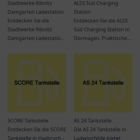
Stadtwerke Ribnitz
ALDI Süd Charging
Damgarten Ladestation
Station
Entdecken Sie die
Entdecken Sie die ALDI
Stadtwerke Ribnitz
Süd Charging Station in
Damgarten Ladestation
Dormagen. Praktische
– eine
Lademöglichkeiten für
benutzerfreundliche
Elektrofahrzeuge und
Ladestation für
ein modernes
Elektrofahrzeuge in
Einkaufserlebnis
Ribnitz-Damgarten.
erwarten Sie.
SCORE Tankstelle
AS 24 Tankstelle
Entdecken Sie die SCORE
Die AS 24 Tankstelle in
Tankstelle in Hasbruch -
Ludwigsfelde bietet