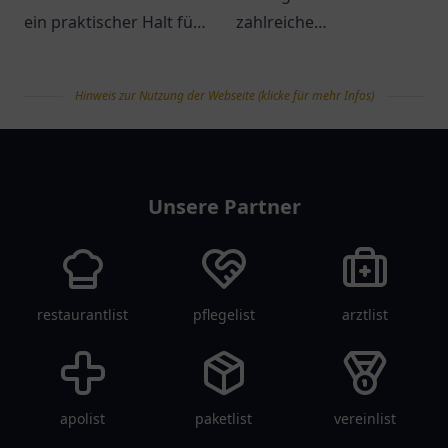
ein praktischer Halt für
zahlreiche
Kraftstoffe, Snacks und
Dienstleistungen und ist
freundlichen Service.
leicht erreichbar. Perfekt
Hinweis zur Nutzung der Webseite (klicke für mehr Infos)
für Pendler und
Reisende.
tanklist
Unsere Partner
restaurantlist
pflegelist
arztlist
apolist
paketlist
vereinlist