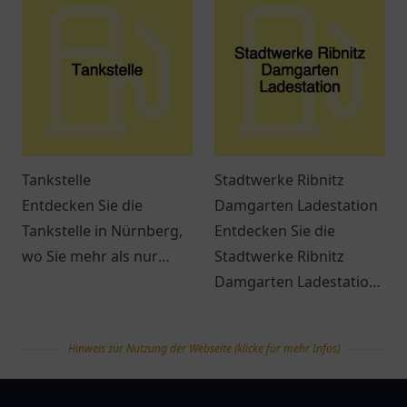
Einheimische mit
Ambiente. Ideal für
erstklassigem Service
Reisende und Pendler.
und Erreichbarkeit.
Tankstelle
Stadtwerke Ribnitz
Entdecken Sie die
Damgarten Ladestation
Tankstelle in Nürnberg,
Entdecken Sie die
wo Sie mehr als nur
Stadtwerke Ribnitz
tanken können. Snacks,
Damgarten Ladestation
Getränke und bequeme
– eine
Dienstleistungen
benutzerfreundliche
Hinweis zur Nutzung der Webseite (klicke für mehr Infos)
erwarten Sie.
Ladestation für
Elektrofahrzeuge in
tanklist